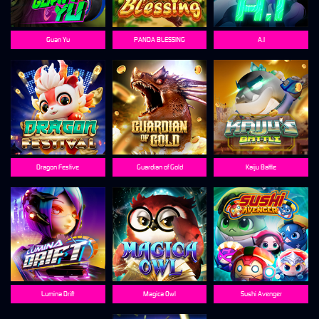
Guan Yu
PANDA BLESSING
A.I
Dragon Festive
Guardian of Gold
Kaiju Battle
Lumina Drift
Magica Owl
Sushi Avenger