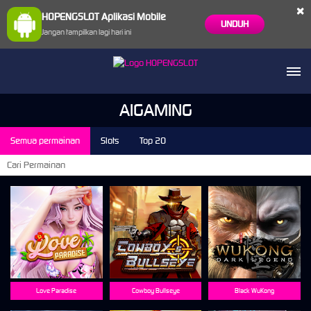
×
HOPENGSLOT Aplikasi Mobile
UNDUH
Jangan tampilkan lagi hari ini
AIGAMING
Semua permainan
Slots
Top 20
Love Paradise
Cowboy Bullseye
Black WuKong