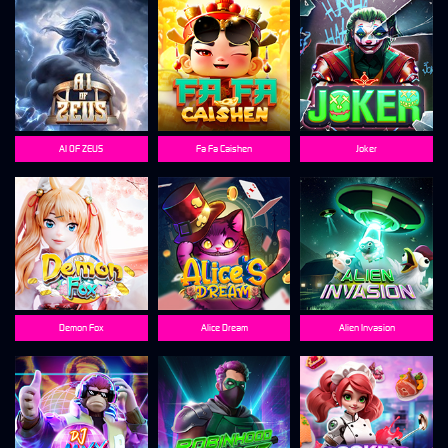
AI OF ZEUS
Fa Fa Caishen
Joker
Demon Fox
Alice Dream
Alien Invasion