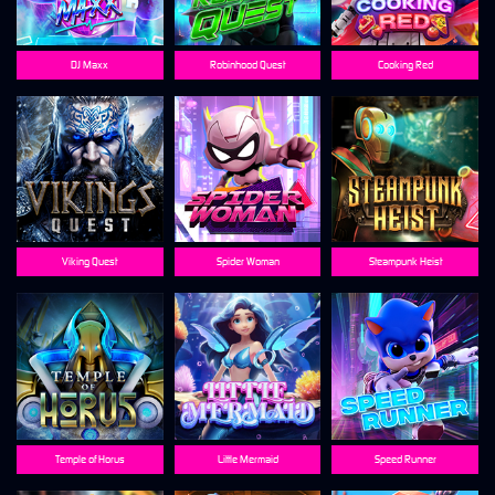
DJ Maxx
Robinhood Quest
Cooking Red
Viking Quest
Spider Woman
Steampunk Heist
Temple of Horus
Little Mermaid
Speed Runner