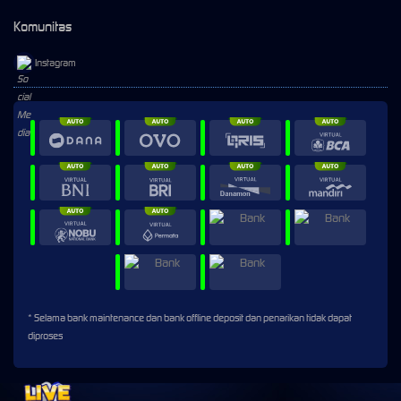
Komunitas
Instagram
* Selama bank maintenance dan bank offline deposit dan penarikan tidak dapat
diproses