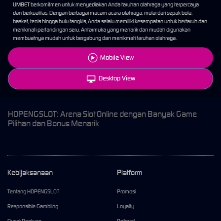
UMBET berkomitmen untuk menyediakan Anda taruhan olahraga yang terpercaya
dan berkualitas. Dengan berbagai macam acara olahraga, mulai dari sepak bola,
basket, tenis hingga bulu tangkis, Anda selalu memiliki kesempatan untuk bertaruh dan
menikmati pertandingan seru. Antarmuka yang menarik dan mudah digunakan
membuatnya mudah untuk bergabung dan menikmati taruhan olahraga.
Mobile View
Desktop View
HOPENGSLOT: Arena Slot Online dengan Banyak Game
Pilihan dan Bonus Menarik
Kebijaksanaan
Platform
Tentang HOPENGSLOT
Promosi
Responsible Gambling
Loyalty
Pusat Bantuan
Referral