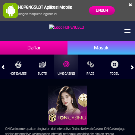
×
HOPENGSLOT Aplikasi Mobile
UNDUH
Jangan tampilkan lagi hari ini
Daftar
Masuk
HOT GAMES
SLOTS
LIVE CASINO
RACE
TOGEL
OL
ION Casino merupakan singkatan dari Interactive Online Network Casino. ION Casino juga
adalah pelopor live kasino daring interaktif pertama yang bisa dimainkan secara