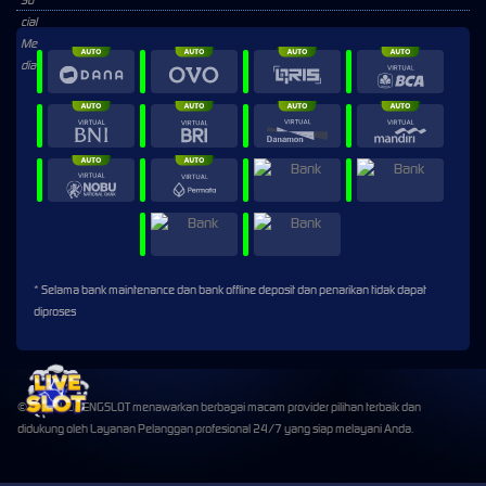
* Selama bank maintenance dan bank offline deposit dan penarikan tidak dapat
diproses
©2026 HOPENGSLOT menawarkan berbagai macam provider pilihan terbaik dan
didukung oleh Layanan Pelanggan profesional 24/7 yang siap melayani Anda.