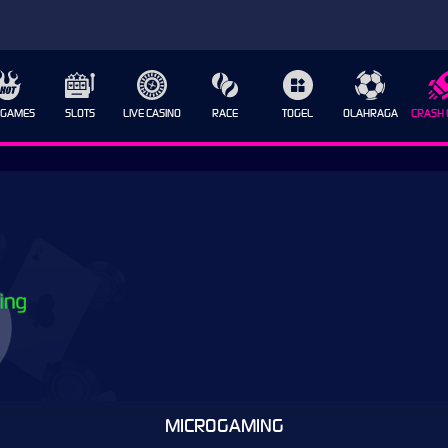
 GAMES
SLOTS
LIVE CASINO
RACE
TOGEL
OLAHRAGA
CRASH
MICROGAMING