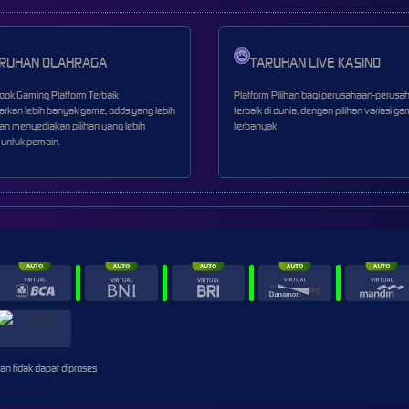
RUHAN OLAHRAGA
TARUHAN LIVE KASINO
ook Gaming Platform Terbaik
Platform Pilihan bagi perusahaan-perusa
kan lebih banyak game, odds yang lebih
terbaik di dunia, dengan pilihan variasi g
 dan menyediakan pilihan yang lebih
terbanyak
untuk pemain.
an tidak dapat diproses