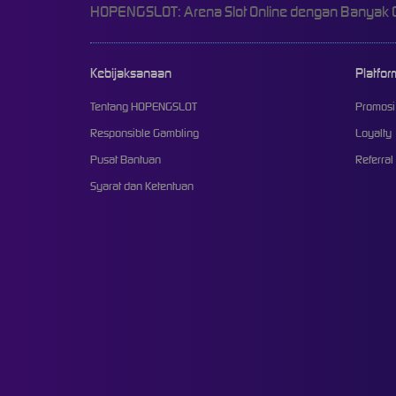
HOPENGSLOT: Arena Slot Online dengan Banyak 
Kebijaksanaan
Platfor
Tentang HOPENGSLOT
Promosi
Responsible Gambling
Loyalty
Pusat Bantuan
Referral
Syarat dan Ketentuan