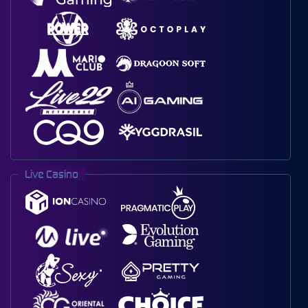
Live Casino