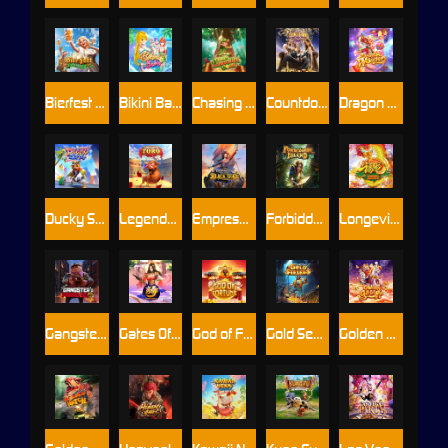
Bierfest Delight
Bikini Babes
Chasing Leprechaun Coins
Countdown to Fortune
Dragon Wonder
Ducky Spin
Legendary El Toro
Empress of the Black Seas
Forbidden Island
Longevity dragon(Fulong)
Gangster's Paradise
Gates Of Kunlun
God of Fortune
Gold Seekers
Golden Gallop