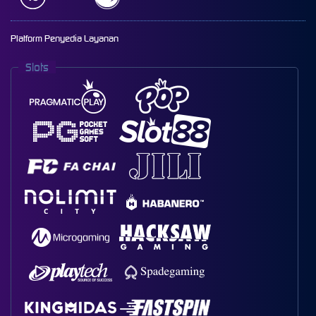
Platform Penyedia Layanan
Slots