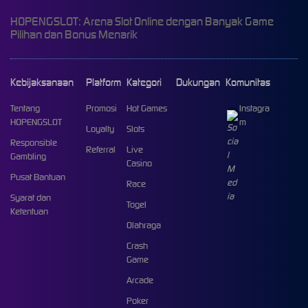
HOPENGSLOT: Arena Slot Online dengan Banyak Game
Pilihan dan Bonus Menarik
Kebijaksanaan
Platform
Kategori
Dukungan
Komunitas
Tentang
Promosi
Hot Games
Instagra
HOPENGSLOT
m
Loyalty
Slots
Responsible
Referral
Live
Gambling
Casino
Pusat Bantuan
Race
Syarat dan
Togel
Ketentuan
Olahraga
Crash
Game
Arcade
Poker