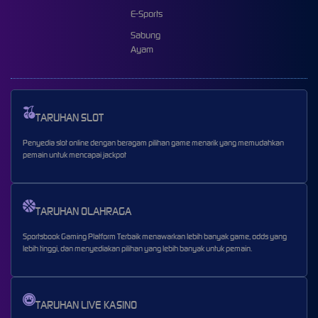
E-Sports
Sabung
Ayam
TARUHAN SLOT
Penyedia slot online dengan beragam pilihan game menarik yang memudahkan
pemain untuk mencapai jackpot
TARUHAN OLAHRAGA
Sportsbook Gaming Platform Terbaik menawarkan lebih banyak game, odds yang
lebih tinggi, dan menyediakan pilihan yang lebih banyak untuk pemain.
TARUHAN LIVE KASINO