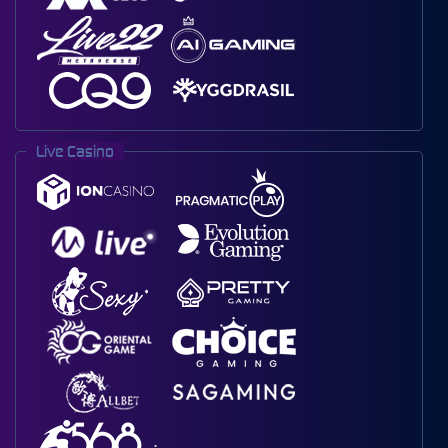
Live Casino