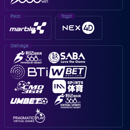
Race
Togel
Olahraga