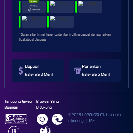
* Selama bank maintenance dan bank offline deposit dan penarikan
tidak dapat diproses
Deposit
Penarikan
Rata-rata 3 Menit
Rata-rata 5 Menit
Tanggung Jawab
Browser Yang
Bermain
Didukung
©2026 HOPENGSLOT. Hak cipta
dilindungi | 18+