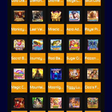
Gold Dragon
Diamond Mask
Oriental Treasures
Mega Cave
Skull Lord
Monkey King
Last Valkyrie
Miracle Ring
Aero Adventure
Royal Princess
Secret Ball
Journey to the Abyss
Reel Bass Family
Sugar Crush!
Frozen Blade
Magic Candy Factory
Mountain Spirit
Moonlight Cats
Tiggy Luck
Cleo’s Fortune