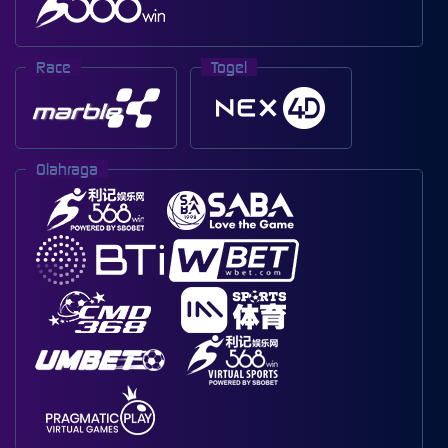
Race
Togel
Olahraga