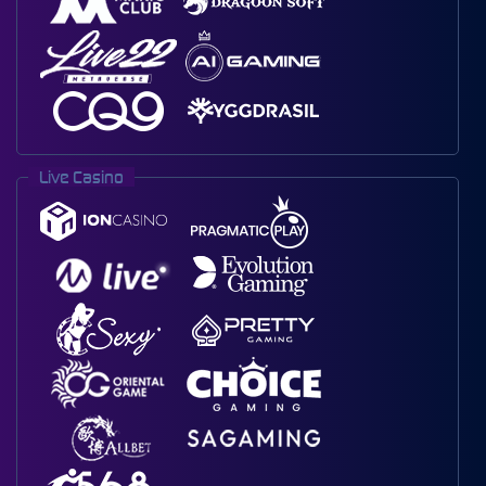
Live Casino