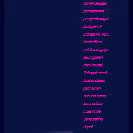
dunia! Dengan
pengalaman
pengembangan
terdepan di
industri ini, kami
berdedikasi
untuk mengejar
keunggulan
dan inovasi.
Sebagai merek
teratas dalam
permainan
sabung ayam,
kami adalah
mitra Anda
yang paling
dapat