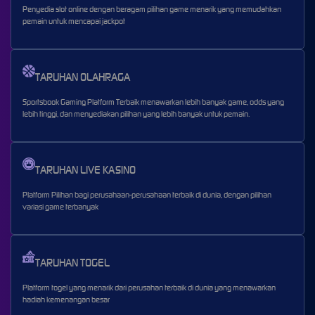
Penyedia slot online dengan beragam pilihan game menarik yang memudahkan
pemain untuk mencapai jackpot
TARUHAN OLAHRAGA
Sportsbook Gaming Platform Terbaik menawarkan lebih banyak game, odds yang
lebih tinggi, dan menyediakan pilihan yang lebih banyak untuk pemain.
TARUHAN LIVE KASINO
Platform Pilihan bagi perusahaan-perusahaan terbaik di dunia, dengan pilihan
variasi game terbanyak
TARUHAN TOGEL
Platform togel yang menarik dari perusahan terbaik di dunia yang menawarkan
hadiah kemenangan besar