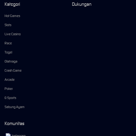
Kategori
Dukungan
Hot Games
Slots
Live Casino
Race
Togel
Olahraga
Crash Game
Arcade
Poker
E-Sports
Sabung Ayam
Komunitas
Instagram