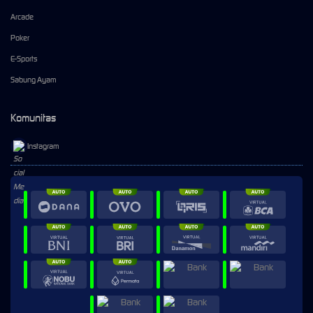
Arcade
Poker
E-Sports
Sabung Ayam
Komunitas
Instagram