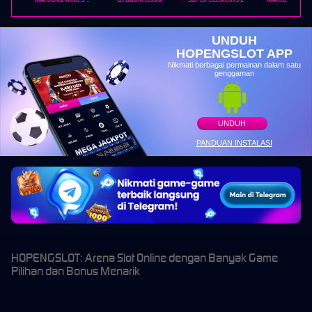
UNDUH
HOPENGSLOT APP
Nikmati berbagai permainan dalam satu
genggaman
UNDUH
PANDUAN INSTALASI
HOPENGSLOT: Arena Slot Online dengan Banyak Game
Pilihan dan Bonus Menarik