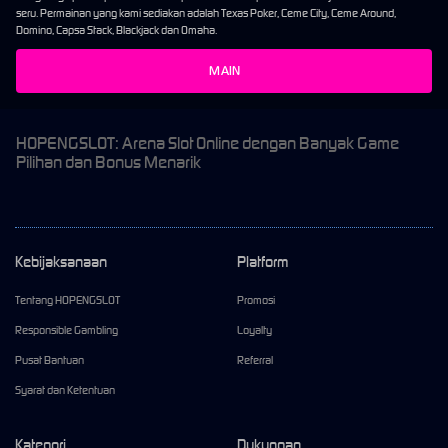
seru. Permainan yang kami sediakan adalah Texas Poker, Ceme City, Ceme Around,
Domino, Capsa Stack, Blackjack dan Omaha.
MAIN
HOPENGSLOT: Arena Slot Online dengan Banyak Game
Pilihan dan Bonus Menarik
Kebijaksanaan
Platform
Tentang HOPENGSLOT
Promosi
Responsible Gambling
Loyalty
Pusat Bantuan
Referral
Syarat dan Ketentuan
Kategori
Dukungan