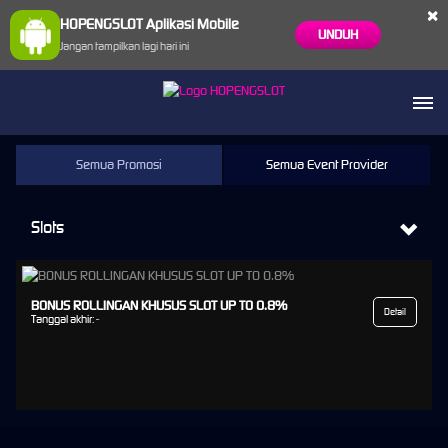
×
HOPENGSLOT Aplikasi Mobile
UNDUH
Jangan tampilkan lagi hari ini
Semua Promosi
Semua Event Provider
Slots
BONUS ROLLINGAN KHUSUS SLOT UP TO 0.8%
Detail
Tanggal akhir:
-