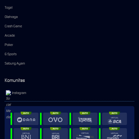
Togel
Olahraga
Crash Game
Arcade
Poker
E-Sports
Sabung Ayam
Komunitas
Instagram