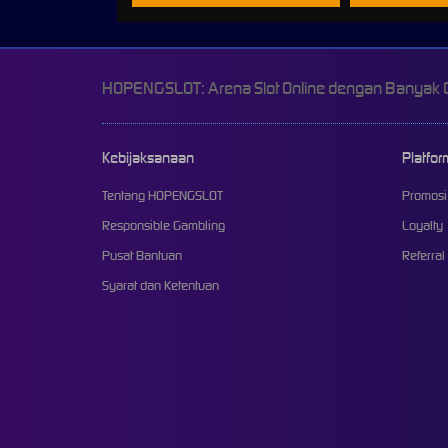
HOPENGSLOT: Arena Slot Online dengan Banyak 
Kebijaksanaan
Platfor
Tentang HOPENGSLOT
Promosi
Responsible Gambling
Loyalty
Pusat Bantuan
Referral
Syarat dan Ketentuan