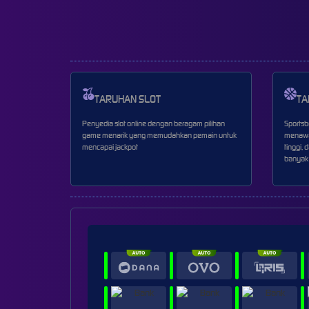
TARUHAN SLOT
TA
Penyedia slot online dengan beragam pilihan
Sportsb
game menarik yang memudahkan pemain untuk
menawar
mencapai jackpot
tinggi,
banyak 