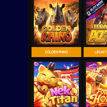
GOLDEN RHINO
LEGACY