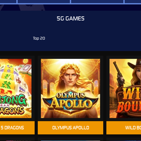
5G GAMES
Top 20
 5 DRAGONS
OLYMPUS APOLLO
WILD B