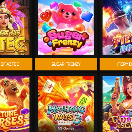
 OF AZTEC
SUGAR FRENZY
FIERY 