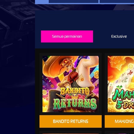
Semua permainan
Exclusive
BANDITO RETURNS
MAHJONG