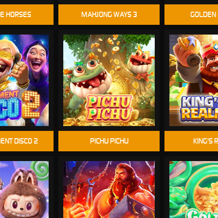
E HORSES
MAHJONG WAYS 3
GOLDEN 
NT DISCO 2
PICHU PICHU
KING'S