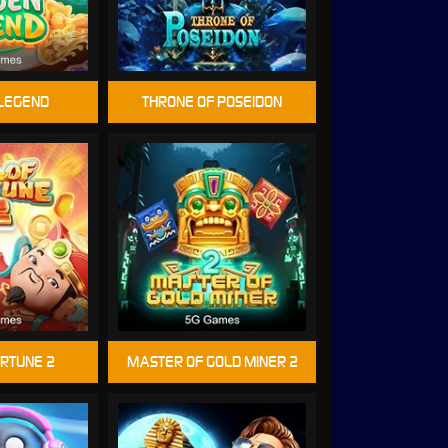
LEGEND
THRONE OF POSEIDON
ORTUNE 2
MASTER OF GOLD MINER 2